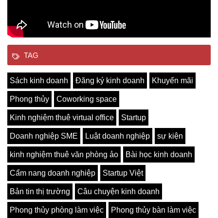
TAG
Sách kinh doanh
Đăng ký kinh doanh
Khuyến mãi
Phong thủy
Coworking space
Kinh nghiệm thuê virtual office
Startup
Doanh nghiệp SME
Luật doanh nghiệp
sự kiện
kinh nghiệm thuê văn phòng ảo
Bài học kinh doanh
Cẩm nang doanh nghiệp
Startup Việt
Bản tin thị trường
Câu chuyện kinh doanh
Phong thủy phòng làm việc
Phong thủy bàn làm việc