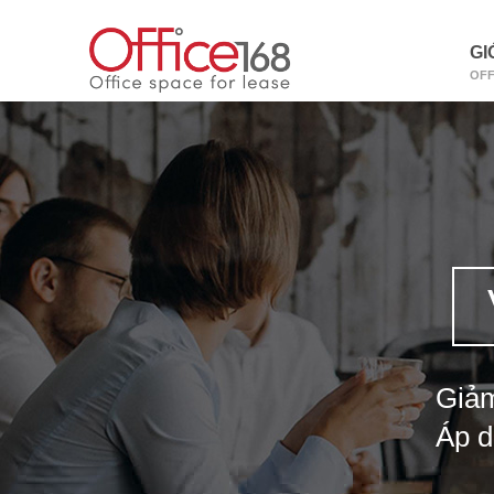
GI
OFF
Giả
Áp d