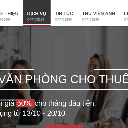
ỚI THIỆU
DỊCH VỤ
TIN TỨC
THƯ VIỆN ẢNH
L
ICE168
OFFICE168
OFFICE168
OFFICE168
OF
VĂN PHÒNG CHO THU
m giá
50%
cho tháng đầu tiên.
ụng từ 13/10 - 20/10