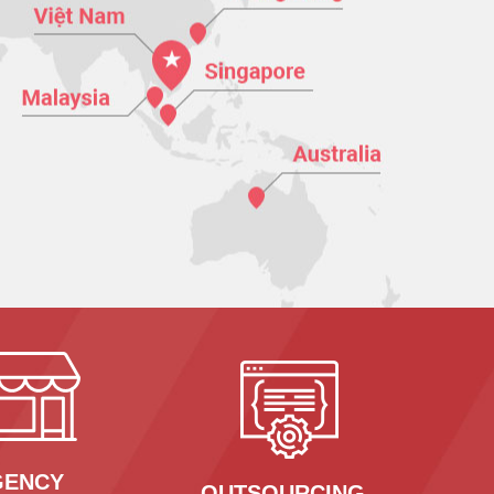
GENCY
OUTSOURCING