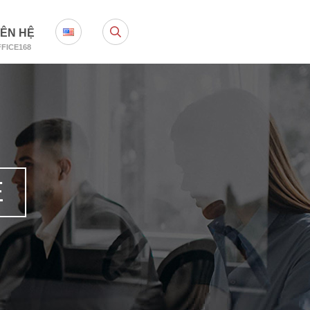
IÊN HỆ
FICE168
Ê