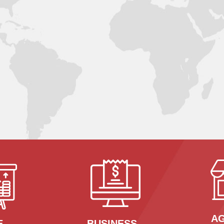
A
E
BUSINESS