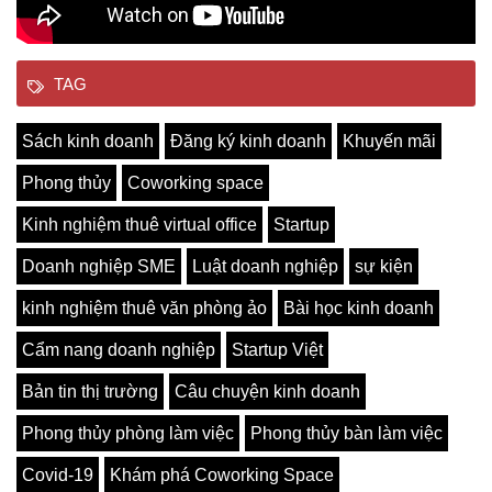
TAG
Sách kinh doanh
Đăng ký kinh doanh
Khuyến mãi
Phong thủy
Coworking space
Kinh nghiệm thuê virtual office
Startup
Doanh nghiệp SME
Luật doanh nghiệp
sự kiện
kinh nghiệm thuê văn phòng ảo
Bài học kinh doanh
Cẩm nang doanh nghiệp
Startup Việt
Bản tin thị trường
Câu chuyện kinh doanh
Phong thủy phòng làm việc
Phong thủy bàn làm việc
Covid-19
Khám phá Coworking Space