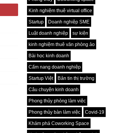
Kinh nghiệm thuê virtual office
Startup
Doanh nghiệp SME
Luật doanh nghiệp
sự kiện
kinh nghiệm thuê văn phòng ảo
Bài học kinh doanh
Cẩm nang doanh nghiệp
Startup Việt
Bản tin thị trường
Câu chuyện kinh doanh
Phong thủy phòng làm việc
Phong thủy bàn làm việc
Covid-19
Khám phá Coworking Space