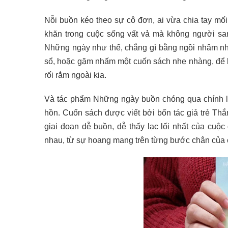
Nỗi buồn kéo theo sự cô đơn, ai vừa chia tay mố
khăn trong cuộc sống vất vả mà không người sa
Những ngày như thế, chẳng gì bằng ngồi nhâm nh
sổ, hoặc gặm nhấm một cuốn sách nhẹ nhàng, để l
rối rắm ngoài kia.
Và tác phẩm Những ngày buồn chóng qua chính là
hồn. Cuốn sách được viết bởi bốn tác giả trẻ T
giai đoạn dễ buồn, dễ thấy lạc lối nhất của cuộ
nhau, từ sự hoang mang trên từng bước chân của 