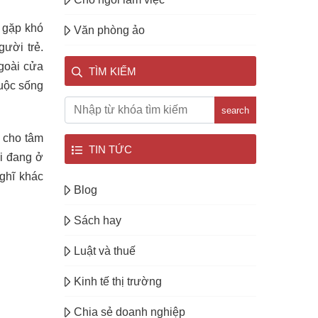
i gặp khó
Văn phòng ảo
ười trẻ.
goài cửa
TÌM KIẾM
uộc sống
search
 cho tâm
TIN TỨC
i đang ở
ghĩ khác
Blog
Sách hay
Luật và thuế
Kinh tế thị trường
Chia sẻ doanh nghiệp