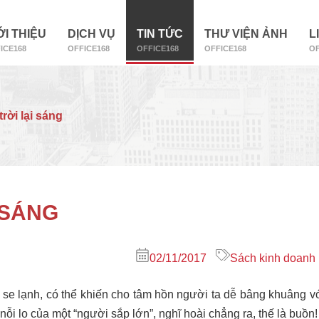
ỚI THIỆU
DỊCH VỤ
TIN TỨC
THƯ VIỆN ẢNH
L
ICE168
OFFICE168
OFFICE168
OFFICE168
OF
rời lại sáng
 SÁNG
02/11/2017
Sách kinh doanh
se lạnh, có thể khiến cho tâm hồn người ta dễ bâng khuâng v
nỗi lo của một “người sắp lớn”, nghĩ hoài chẳng ra, thế là buồn!