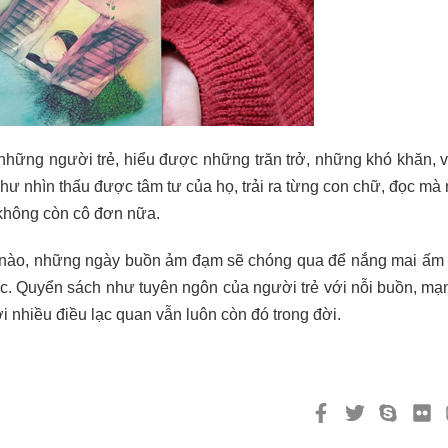
 những người trẻ, hiểu được những trăn trở, những khó khăn,
hư nhìn thấu được tâm tư của họ, trải ra từng con chữ, đọc mà
 không còn cô đơn nữa.
n nào, những ngày buồn ảm đạm sẽ chóng qua để nắng mai ấm á
ớc. Quyển sách như tuyên ngôn của người trẻ với nỗi buồn, m
i nhiều điều lạc quan vẫn luôn còn đó trong đời.