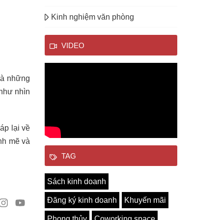
Kinh nghiệm văn phòng
VIDEO
 và những
 như nhìn
p lại về
ạnh mẽ và
TAG
Sách kinh doanh
Đăng ký kinh doanh
Khuyến mãi
Phong thủy
Coworking space