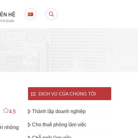
IÊN HỆ
FICE168
DỊCH VỤ CỦA CHÚNG TÔI
Thành lập doanh nghiệp
4.5
Cho thuê phòng làm việc
ới những
Chỗ ngồi làm việc