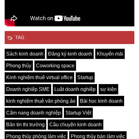
TAG
Sách kinh doanh
Đăng ký kinh doanh
Khuyến mãi
Phong thủy
Coworking space
Kinh nghiệm thuê virtual office
Startup
Doanh nghiệp SME
Luật doanh nghiệp
sự kiện
kinh nghiệm thuê văn phòng ảo
Bài học kinh doanh
Cẩm nang doanh nghiệp
Startup Việt
Bản tin thị trường
Câu chuyện kinh doanh
Phong thủy phòng làm việc
Phong thủy bàn làm việc