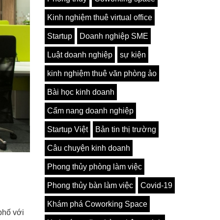
Kinh nghiệm thuê virtual office
Startup
Doanh nghiệp SME
Luật doanh nghiệp
sự kiện
kinh nghiệm thuê văn phòng ảo
Bài học kinh doanh
Cẩm nang doanh nghiệp
Startup Việt
Bản tin thị trường
Câu chuyện kinh doanh
Phong thủy phòng làm việc
Phong thủy bàn làm việc
Covid-19
Khám phá Coworking Space
phố với