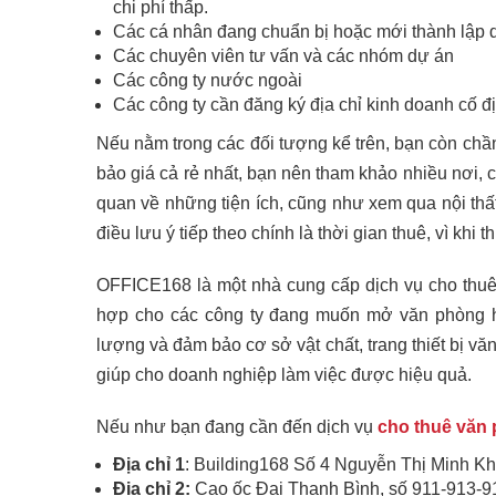
chi phí thấp.
Các cá nhân đang chuẩn bị hoặc mới thành lập 
Các chuyên viên tư vấn và các nhóm dự án
Các công ty nước ngoài
Các công ty cần đăng ký địa chỉ kinh doanh cố đị
Nếu nằm trong các đối tượng kể trên, bạn còn chầ
bảo giá cả rẻ nhất, bạn nên tham khảo nhiều nơi,
quan về những tiện ích, cũng như xem qua nội th
điều lưu ý tiếp theo chính là thời gian thuê, vì k
OFFICE168 là một nhà cung cấp dịch vụ cho thuê 
hợp cho các công ty đang muốn mở văn phòng hoặ
lượng và đảm bảo cơ sở vật chất, trang thiết bị vă
giúp cho doanh nghiệp làm việc được hiệu quả.
Nếu như bạn đang cần đến dịch vụ
cho thuê văn 
Địa chỉ 1
: Building168 Số 4 Nguyễn Thị Minh K
Địa chỉ 2:
Cao ốc Đại Thanh Bình, số 911-913-9