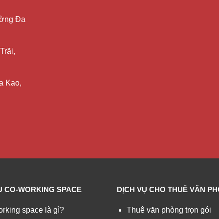
ường Đa
Trãi,
a Kao,
ỂU CO-WORKING SPACE
DỊCH VỤ CHO THUÊ VĂN P
rking space là gì?
Thuê văn phòng trọn gói