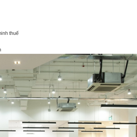
minh thuế
n