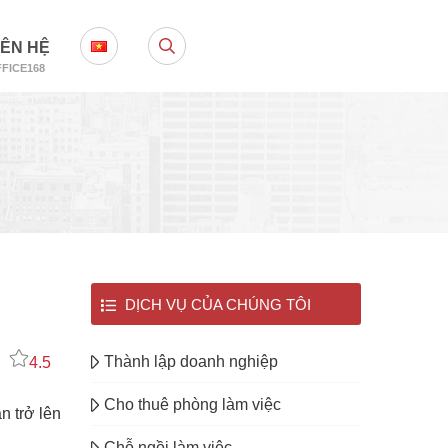
IÊN HỆ
FICE168
DỊCH VỤ CỦA CHÚNG TÔI
Thành lập doanh nghiệp
4.5
Cho thuê phòng làm việc
n trở lên
Chỗ ngồi làm việc