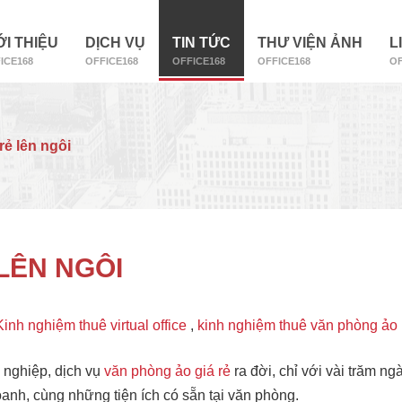
ỚI THIỆU
DỊCH VỤ
TIN TỨC
THƯ VIỆN ẢNH
L
ICE168
OFFICE168
OFFICE168
OFFICE168
OF
rẻ lên ngôi
LÊN NGÔI
Kinh nghiệm thuê virtual office
,
kinh nghiệm thuê văn phòng ảo
 nghiệp, dịch vụ
văn phòng ảo giá rẻ
ra đời, chỉ với vài trăm ngà
anh, cùng những tiện ích có sẵn tại văn phòng.