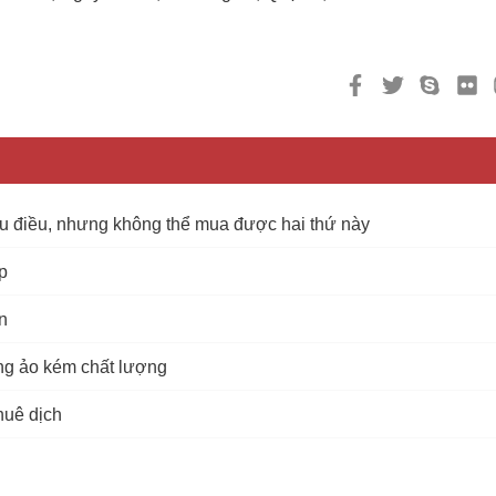
iều điều, nhưng không thể mua được hai thứ này
p
n
òng ảo kém chất lượng
huê dịch