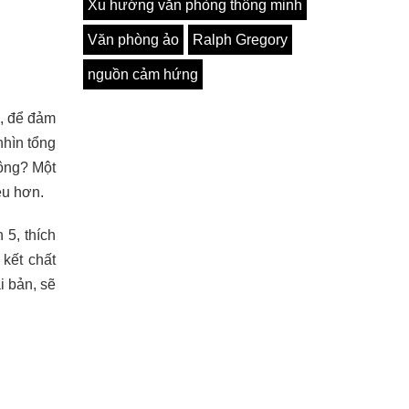
Xu hướng văn phòng thông minh
Văn phòng ảo
Ralph Gregory
nguồn cảm hứng
h, để đảm
nhìn tổng
ông? Một
ều hơn.
5, thích
kết chất
i bản, sẽ