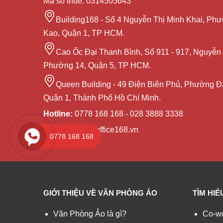
Mã số thuế: 0314505643
Building168 - Số 4 Nguyễn Thị Minh Khai, Ph
Kao, Quận 1, TP HCM.
Cao Ốc Đại Thanh Bình, Số 911 - 917, Nguyễn 
Phường 14, Quận 5, TP HCM.
Queen Building - 49 Điện Biên Phủ, Phường Đ
Quận 1, Thành Phố Hồ Chí Minh.
Hotline:
0778 168 168 - 028 3888 3338
Email:
sales@office168.vn
0778 168 168
GIỚI THIỆU VỀ VĂN PHÒNG ẢO
TÌM HI
Văn Phòng Ảo là gì?
Co-wo