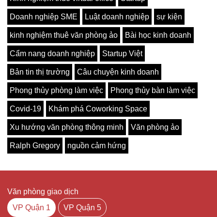
Doanh nghiệp SME
Luật doanh nghiệp
sự kiện
kinh nghiệm thuê văn phòng ảo
Bài học kinh doanh
Cẩm nang doanh nghiệp
Startup Việt
Bản tin thị trường
Câu chuyện kinh doanh
Phong thủy phòng làm việc
Phong thủy bàn làm việc
Covid-19
Khám phá Coworking Space
Xu hướng văn phòng thông minh
Văn phòng ảo
Ralph Gregory
nguồn cảm hứng
Văn phòng giao dịch
VP Quận 1
VP Quận 5