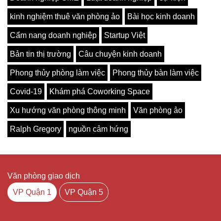
kinh nghiệm thuê văn phòng ảo
Bài học kinh doanh
Cẩm nang doanh nghiệp
Startup Việt
Bản tin thị trường
Câu chuyện kinh doanh
Phong thủy phòng làm việc
Phong thủy bàn làm việc
Covid-19
Khám phá Coworking Space
Xu hướng văn phòng thông minh
Văn phòng ảo
Ralph Gregory
nguồn cảm hứng
Văn phòng giao dịch
VP Quận 1
VP Quận 5