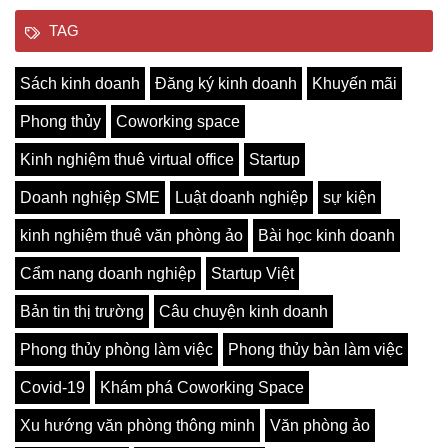
TAG
Sách kinh doanh
Đăng ký kinh doanh
Khuyến mãi
Phong thủy
Coworking space
Kinh nghiệm thuê virtual office
Startup
Doanh nghiệp SME
Luật doanh nghiệp
sự kiện
kinh nghiệm thuê văn phòng ảo
Bài học kinh doanh
Cẩm nang doanh nghiệp
Startup Việt
Bản tin thị trường
Câu chuyện kinh doanh
Phong thủy phòng làm việc
Phong thủy bàn làm việc
Covid-19
Khám phá Coworking Space
Xu hướng văn phòng thông minh
Văn phòng ảo