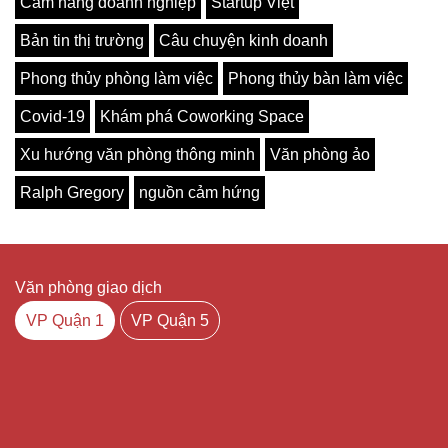
Cẩm nang doanh nghiệp
Startup Việt
Bản tin thị trường
Câu chuyện kinh doanh
Phong thủy phòng làm việc
Phong thủy bàn làm việc
Covid-19
Khám phá Coworking Space
Xu hướng văn phòng thông minh
Văn phòng ảo
Ralph Gregory
nguồn cảm hứng
Văn phòng giao dịch
VP Quận 1
VP Quận 5