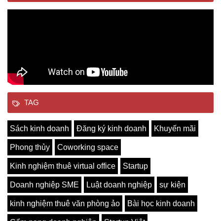
TAG
Sách kinh doanh
Đăng ký kinh doanh
Khuyến mãi
Phong thủy
Coworking space
Kinh nghiệm thuê virtual office
Startup
Doanh nghiệp SME
Luật doanh nghiệp
sự kiện
kinh nghiệm thuê văn phòng ảo
Bài học kinh doanh