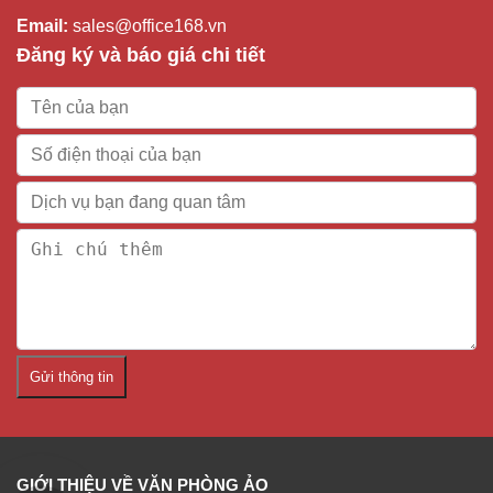
Email:
sales@office168.vn
Đăng ký và báo giá chi tiết
Gửi thông tin
GIỚI THIỆU VỀ VĂN PHÒNG ẢO