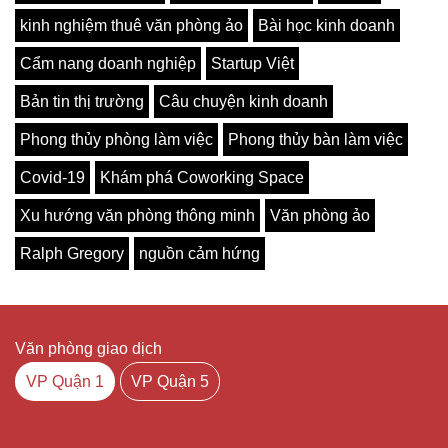
kinh nghiệm thuê văn phòng ảo
Bài học kinh doanh
Cẩm nang doanh nghiệp
Startup Việt
Bản tin thị trường
Câu chuyện kinh doanh
Phong thủy phòng làm việc
Phong thủy bàn làm việc
Covid-19
Khám phá Coworking Space
Xu hướng văn phòng thông minh
Văn phòng ảo
Ralph Gregory
nguồn cảm hứng
Văn phòng giao dịch
VP Quận 1
VP Quận 5