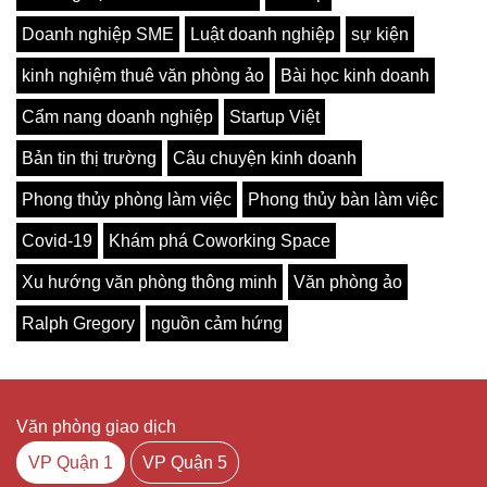
Doanh nghiệp SME
Luật doanh nghiệp
sự kiện
kinh nghiệm thuê văn phòng ảo
Bài học kinh doanh
Cẩm nang doanh nghiệp
Startup Việt
Bản tin thị trường
Câu chuyện kinh doanh
Phong thủy phòng làm việc
Phong thủy bàn làm việc
Covid-19
Khám phá Coworking Space
Xu hướng văn phòng thông minh
Văn phòng ảo
Ralph Gregory
nguồn cảm hứng
Văn phòng giao dịch
VP Quận 1
VP Quận 5