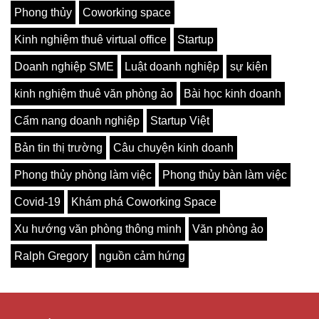
Phong thủy
Coworking space
Kinh nghiệm thuê virtual office
Startup
Doanh nghiệp SME
Luật doanh nghiệp
sự kiện
kinh nghiệm thuê văn phòng ảo
Bài học kinh doanh
Cẩm nang doanh nghiệp
Startup Việt
Bản tin thị trường
Câu chuyện kinh doanh
Phong thủy phòng làm việc
Phong thủy bàn làm việc
Covid-19
Khám phá Coworking Space
Xu hướng văn phòng thông minh
Văn phòng ảo
Ralph Gregory
nguồn cảm hứng