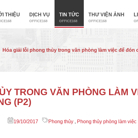
ỚI THIỆU
DỊCH VỤ
TIN TỨC
THƯ VIỆN ẢNH
L
ICE168
OFFICE168
OFFICE168
OFFICE168
OF
Hóa giải lỗi phong thủy trong văn phòng làm việc để đón 
HỦY TRONG VĂN PHÒNG LÀM V
G (P2)
19/10/2017
Phong thủy
,
Phong thủy phòng làm việc