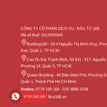
CÔNG TY CỔ PHẦN DỊCH VỤ - ĐẦU TƯ 168
Mã số thuế: 0314505643
Building168 - Số 4 Nguyễn Thị Minh Khai, Ph
Kao, Quận 1, TP HCM.
Cao Ốc Đại Thanh Bình, Số 911 - 917, Nguyễn 
Phường 14, Quận 5, TP HCM.
Queen Building - 49 Điện Biên Phủ, Phường Đ
Quận 1, Thành Phố Hồ Chí Minh.
Hotline:
0778 168 168 - 028 3888 3338
0778 168 168
Email:
sales@office168.vn