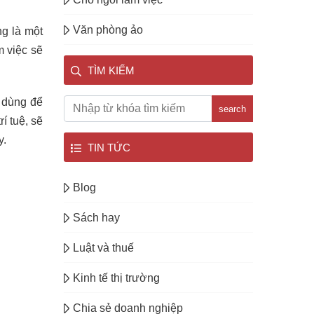
Văn phòng ảo
ng là một
m việc sẽ
TÌM KIẾM
g dùng để
search
í tuệ, sẽ
y.
TIN TỨC
Blog
Sách hay
Luật và thuế
Kinh tế thị trường
Chia sẻ doanh nghiệp