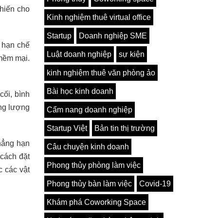
khiến cho
Kinh nghiệm thuê virtual office
Startup
Doanh nghiệp SME
ý hạn chế
Luật doanh nghiệp
sự kiện
mềm mại.
kinh nghiệm thuê văn phòng ảo
Bài học kinh doanh
cối, bình
ng lượng
Cẩm nang doanh nghiệp
Startup Việt
Bản tin thị trường
hẳng hạn
Câu chuyện kinh doanh
cách đặt
Phong thủy phòng làm việc
 các vật
Phong thủy bàn làm việc
Covid-19
Khám phá Coworking Space