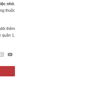
việc nhỏ
.
ùng thuộc
 dõi thêm
i quận 1,