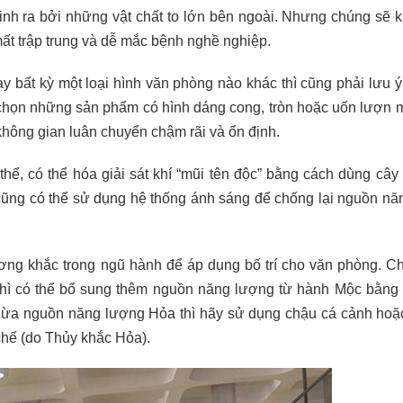
sinh ra bởi những vật chất to lớn bên ngoài. Nhưng chúng sẽ 
ất trập trung và dễ mắc bệnh nghề nghiệp.
y bất kỳ một loại hình văn phòng nào khác thì cũng phải lưu 
 chọn những sản phẩm có hình dáng cong, tròn hoặc uốn lượn 
không gian luân chuyển chậm rãi và ổn định.
hể, có thể hóa giải sát khí “mũi tên độc” bằng cách dùng cây 
cũng có thể sử dụng hệ thống ánh sáng để chống lại nguồn nă
ơng khắc trong ngũ hành để áp dụng bố trí cho văn phòng. C
thì có thể bổ sung thêm nguồn năng lượng từ hành Mộc bằng 
thừa nguồn năng lượng Hỏa thì hãy sử dụng chậu cá cảnh hoặc
chế (do Thủy khắc Hỏa).