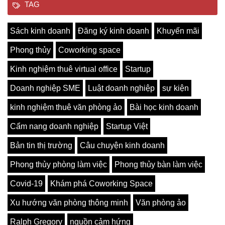
TAG
Sách kinh doanh
Đăng ký kinh doanh
Khuyến mãi
Phong thủy
Coworking space
Kinh nghiệm thuê virtual office
Startup
Doanh nghiệp SME
Luật doanh nghiệp
sự kiện
kinh nghiệm thuê văn phòng ảo
Bài học kinh doanh
Cẩm nang doanh nghiệp
Startup Việt
Bản tin thị trường
Câu chuyện kinh doanh
Phong thủy phòng làm việc
Phong thủy bàn làm việc
Covid-19
Khám phá Coworking Space
Xu hướng văn phòng thông minh
Văn phòng ảo
Ralph Gregory
nguồn cảm hứng