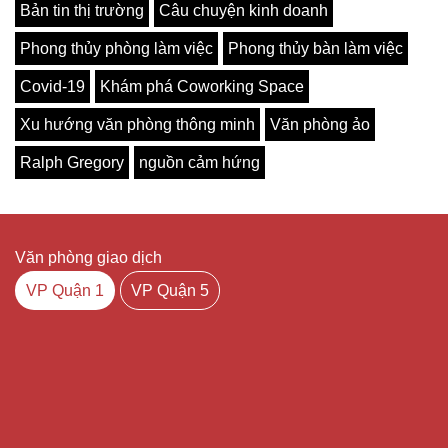
Bản tin thị trường
Câu chuyện kinh doanh
Phong thủy phòng làm việc
Phong thủy bàn làm việc
Covid-19
Khám phá Coworking Space
Xu hướng văn phòng thông minh
Văn phòng ảo
Ralph Gregory
nguồn cảm hứng
Văn phòng giao dịch
VP Quận 1
VP Quận 5